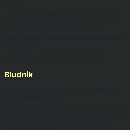
Zimmern.
Lassen Sie sich verzaubern vom Charme dieses über 100
Jahre alten Spreewaldhofes in Lehde im Spreewald, den
wir liebevoll restauriert und neu gestaltet haben.
Unser Hof ist nur mit dem Kahn, mit dem Fahrrad und
zu Fuß erreichbar.
Aus einer alten Lehdschen Hofstelle entstand der
Ferienhof „Bludnik“.
Bludnik
Eine beliebte Fabelfigur aus dem Spreewald ist das
Irrlicht, „Bludnik“ genannt.
Wenn es im nächtlichen Spreewald leuchtet und glimmt, so
zeigen sich die Irrlichter. Sie sind wohlwollend und führen
einen Fehlgegangenen heim, doch darf man in ihrer
Gegenwart nicht fluchen.