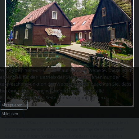
Wir nutzen Session-Cookies auf unserer Website. Diese sind
essenziell für den Betrieb der Seite und dienen nur der
technischen Funktion der Webseite. Bitte beachten Sie, dass
bei einer Ablehnung womöglich nicht mehr alle
Funktionalitäten der Seite zur Verfügung stehen.
Akzeptieren
Ablehnen
Mitten im Spreewalddorf Lehde, idyllisch in der Natur und
direkt am Wasser und am Gurkenradweg gelegen, ideal
für ruhesuchende Urlauber, erwartet Sie der Ferienhof
Bludnik mit komfortablen und modern eingerichteten